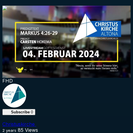
1:32:15
FHD
Subscribe
0
Christuskirche
85
Views
2 years