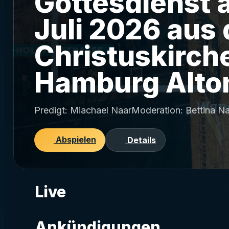
Gottesdienst 
Juli 2026 aus 
Christuskirch
Hamburg Alto
Predigt: Miachael NaarModeration: Bettina Na
Abspielen
Details
Live
Ankündigungen