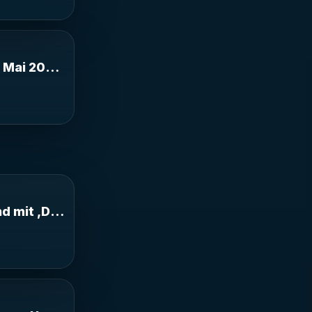
2026 aus der
Altona
rg Altona
 Mai 2026 aus der Christuskirche Hamburg Alton
t ‚Duo
to
 mit ‚Duo Trovero‘: Tango con gusto
 Hucks