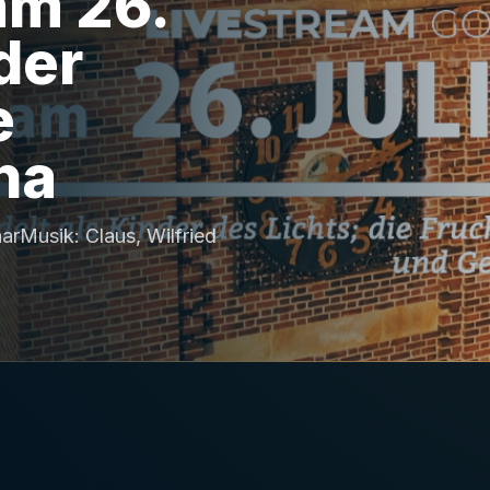
am 26.
der
e
na
arMusik: Claus, Wilfried