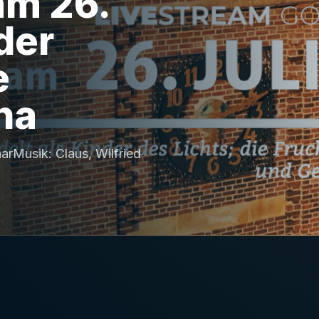
am 26.
der
e
na
arMusik: Claus, Wilfried