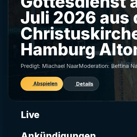
Gottesdienst 
Juli 2026 aus 
Christuskirch
Hamburg Alto
Predigt: Miachael NaarModeration: Bettina Na
Abspielen
Details
Live
Ankündigungen