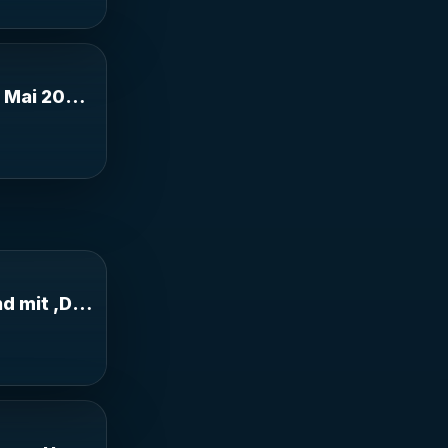
2026 aus der
Altona
rg Altona
 Mai 2026 aus der Christuskirche Hamburg Alton
t ‚Duo
to
 mit ‚Duo Trovero‘: Tango con gusto
 Hucks