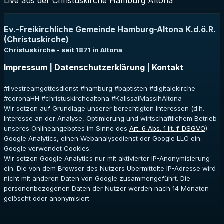
Live aus der Christuskirche Hamburg Altona
Ev.-Freikirchliche Gemeinde Hamburg-Altona K.d.ö.R.
(Christuskirche)
Christuskirche - seit 1871 in Altona
Impressum
|
Datenschutzerklärung
|
Kontakt
#livestreamgottesdienst #hamburg #baptisten #digitalekirche
#coronaHH #christuskirchealtona #KalissaiMassihAltona
Wir setzen auf Grundlage unserer berechtigten Interessen (d.h.
Interesse an der Analyse, Optimierung und wirtschaftlichem Betrieb
unseres Onlineangebotes im Sinne des
Art. 6 Abs. 1 lit. f. DSGVO
)
Google Analytics, einen Webanalysedienst der Google LLC ein.
Google verwendet Cookies.
Wir setzen Google Analytics nur mit aktivierter IP-Anonymisierung
ein. Die von dem Browser des Nutzers Übermittelte IP-Adresse wird
nicht mit anderen Daten von Google zusammengeführt. Die
personenbezogenen Daten der Nutzer werden nach 14 Monaten
gelöscht oder anonymisiert.