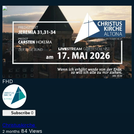
1:19:46
FHD
Subscribe
0
Christuskirche
84
Views
2 months