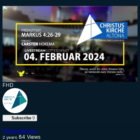
1:32:15
FHD
Subscribe
0
Christuskirche
84
Views
2 years