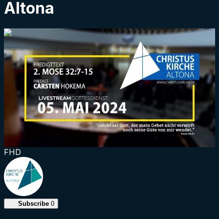
Altona
1:34:50
FHD
Subscribe
0