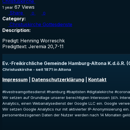
Christuskirche
67
Views
1 year
Share
0
0
Category:
Christuskirche Gottesdienste
Description:
Predigt: Henning Worreschk
Predigttext: Jeremia 20,7-11
Ev.-Freikirchliche Gemeinde Hamburg-Altona K.d.ö.R. (
Christuskirche - seit 1871 in Altona
Impressum
|
Datenschutzerklärung
|
Kontakt
#livestreamgottesdienst #hamburg #baptisten #digitalekirche #coron
Wir setzen auf Grundlage unserer berechtigten Interessen (d.h. Inte
Analytics, einen Webanalysedienst der Google LLC ein. Google verwe
Wir setzen Google Analytics nur mit aktivierter IP-Anonymisierung e
personenbezogenen Daten der Nutzer werden nach 14 Monaten gelös