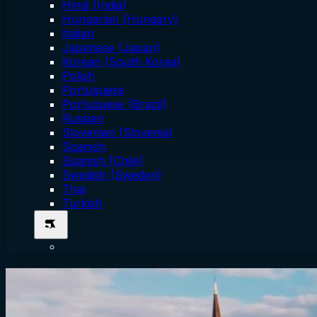
Hindi (India)
Hungarian (Hungary)
Italian
Japanese (Japan)
Korean (South Korea)
Polish
Portuguese
Portuguese (Brazil)
Russian
Slovenian (Slovenia)
Spanish
Spanish (Chile)
Swedish (Sweden)
Thai
Turkish