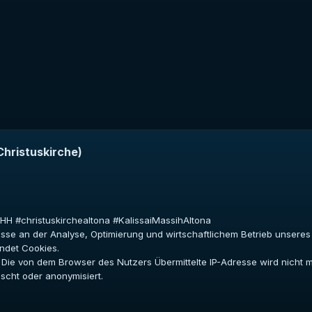
Christuskirche)
aHH #christuskirchealtona #KalissaiMassihAltona
resse an der Analyse, Optimierung und wirtschaftlichem Betrieb unser
ndet Cookies.
in. Die von dem Browser des Nutzers Übermittelte IP-Adresse wird nich
cht oder anonymisiert.