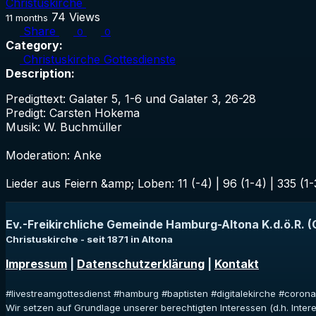
Christuskirche
74
Views
11 months
Share
0
0
Category:
Christuskirche Gottesdienste
Description:
Predigttext: Galater 5, 1-6 und Galater 3, 26-28
Predigt: Carsten Hokema
Musik: W. Buchmüller
Moderation: Anke
Lieder aus Feiern &amp; Loben: 11 (-4) | 96 (1-4) | 335 (1-3
Ev.-Freikirchliche Gemeinde Hamburg-Altona K.d.ö.R. (
Christuskirche - seit 1871 in Altona
Impressum
|
Datenschutzerklärung
|
Kontakt
#livestreamgottesdienst #hamburg #baptisten #digitalekirche #coron
Wir setzen auf Grundlage unserer berechtigten Interessen (d.h. Inte