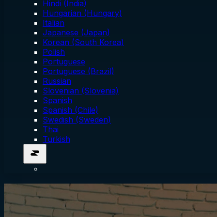
Hindi (India)
Hungarian (Hungary)
Italian
Japanese (Japan)
Korean (South Korea)
Polish
Portuguese
Portuguese (Brazil)
Russian
Slovenian (Slovenia)
Spanish
Spanish (Chile)
Swedish (Sweden)
Thai
Turkish