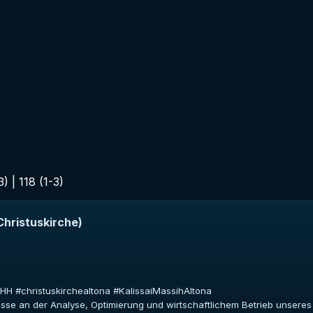
) | 118 (1-3)
Christuskirche)
aHH #christuskirchealtona #KalissaiMassihAltona
resse an der Analyse, Optimierung und wirtschaftlichem Betrieb unser