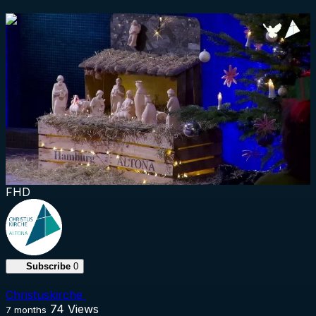
1:14:27
FHD
Subscribe
0
Christuskirche
74
Views
7 months