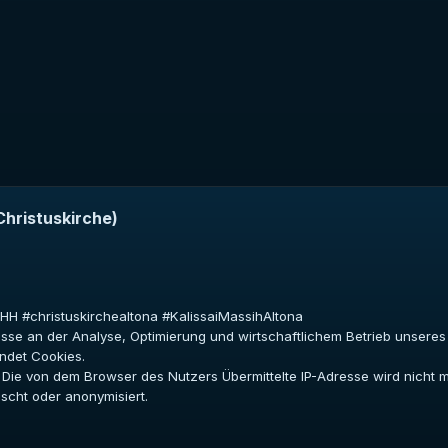
Christuskirche)
aHH #christuskirchealtona #KalissaiMassihAltona
resse an der Analyse, Optimierung und wirtschaftlichem Betrieb unser
ndet Cookies.
in. Die von dem Browser des Nutzers Übermittelte IP-Adresse wird nich
cht oder anonymisiert.