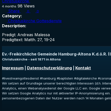
Christuskirche
98
Views
4 months
Share
0
0
Category:
Christuskirche Gottesdienste
Description:
Predigt: Andreas Malessa
Predigttext: Matth. 27, 19-24
Ev.-Freikirchliche Gemeinde Hamburg-Altona K.d.ö.R. (
Christuskirche - seit 1871 in Altona
Impressum
|
Datenschutzerklärung
|
Kontakt
#livestreamgottesdienst #hamburg #baptisten #digitalekirche #coron
Wir setzen auf Grundlage unserer berechtigten Interessen (d.h. Inte
Analytics, einen Webanalysedienst der Google LLC ein. Google verwe
Wir setzen Google Analytics nur mit aktivierter IP-Anonymisierung e
personenbezogenen Daten der Nutzer werden nach 14 Monaten gelös