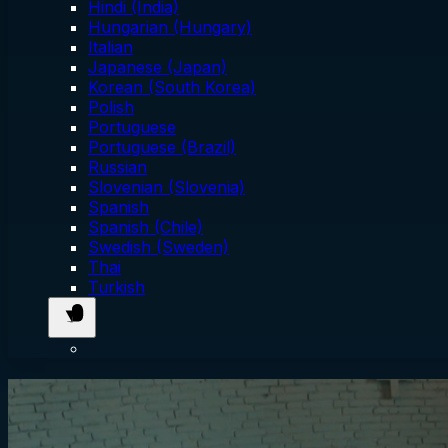
Hindi (India)
Hungarian (Hungary)
Italian
Japanese (Japan)
Korean (South Korea)
Polish
Portuguese
Portuguese (Brazil)
Russian
Slovenian (Slovenia)
Spanish
Spanish (Chile)
Swedish (Sweden)
Thai
Turkish