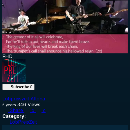
FHD
Subscribe
0
Lobpreiszeit Altona
346
Views
6 years
Share
0
0
Category:
LobPreisZeit